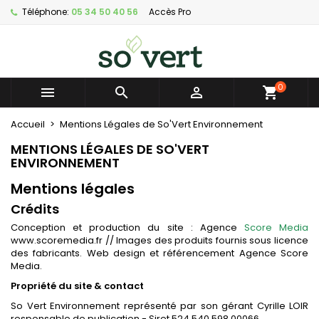
Téléphone:
05 34 50 40 56
Accès Pro
×
×
×
×
Mes listes d'envies
((modalTitle))
Créer une liste d'envies
Connexion
Créer nouvelle liste
add_circle_outline
((confirmMessage))
Vous devez être connecté pour ajouter des produits
Nom de la liste d'envies
à votre liste d'envies.
0



((cancelText))
((modalDeleteText))
Annuler
Connexion
Accueil
Mentions Légales de So'Vert Environnement
Annuler
Créer une liste d'envies
MENTIONS LÉGALES DE SO'VERT
ENVIRONNEMENT
Mentions légales
Crédits
Conception et production du site : Agence
Score Media
www.scoremedia.fr // Images des produits fournis sous licence
des fabricants. Web design et référencement Agence Score
Media.
Propriété du site & contact
So Vert Environnement représenté par son gérant Cyrille LOIR
responsable de publication - Siret 524 540 598 00066