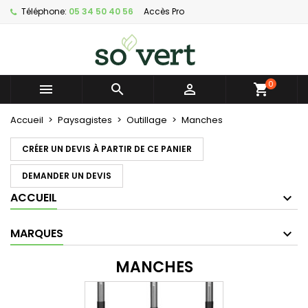
Téléphone:
05 34 50 40 56
Accès Pro
×
×
×
×
Mes listes d'envies
((modalTitle))
Créer une liste d'envies
Connexion
Créer nouvelle liste
add_circle_outline
((confirmMessage))
Vous devez être connecté pour ajouter des produits
Nom de la liste d'envies
à votre liste d'envies.
0



((cancelText))
((modalDeleteText))
Annuler
Connexion
Accueil
Paysagistes
Outillage
Manches
Annuler
Créer une liste d'envies
CRÉER UN DEVIS À PARTIR DE CE PANIER
DEMANDER UN DEVIS
ACCUEIL
MARQUES
MANCHES