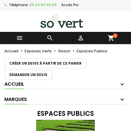
Téléphone:
05 34 50 40 56
Accès Pro
×
×
×
×
Mes listes d'envies
((modalTitle))
Créer une liste d'envies
Connexion
Créer nouvelle liste
add_circle_outline
((confirmMessage))
Vous devez être connecté pour ajouter des produits
Nom de la liste d'envies
à votre liste d'envies.
0



((cancelText))
((modalDeleteText))
Annuler
Connexion
Accueil
Espaces Verts
Gazon
Espaces Publics
Annuler
Créer une liste d'envies
CRÉER UN DEVIS À PARTIR DE CE PANIER
DEMANDER UN DEVIS
ACCUEIL
MARQUES
ESPACES PUBLICS