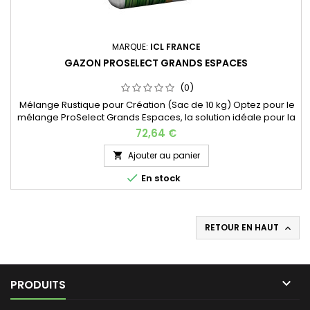
MARQUE:
ICL FRANCE
GAZON PROSELECT GRANDS ESPACES
(0)
Mélange Rustique pour Création (Sac de 10 kg) Optez pour le
mélange ProSelect Grands Espaces, la solution idéale pour la
création de gazons d'agrément et de fairways au meilleur
72,64 €
prix. Ce gazon rustique se distingue par sa rapidité
d'installation et sa grande facilité d'entretien, garantissant un
Ajouter au panier

résultat de qualité professionnelle sur de larges surfaces.

En stock
RETOUR EN HAUT


PRODUITS