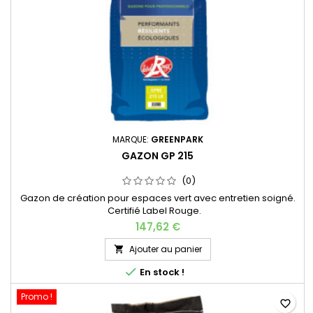
MARQUE:
GREENPARK
GAZON GP 215
(0)
Gazon de création pour espaces vert avec entretien soigné.
Certifié Label Rouge.
147,62 €
Ajouter au panier


En stock !
Promo !
favorite_border