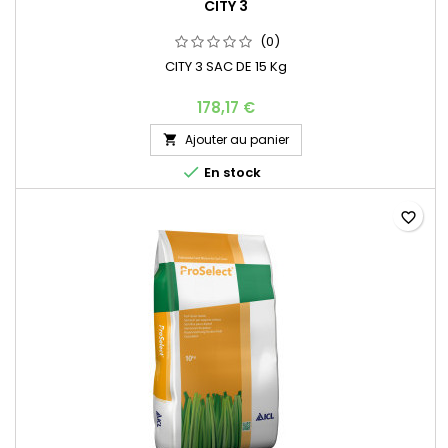
CITY 3
(0)
CITY 3 SAC DE 15 Kg
178,17 €
Ajouter au panier


En stock
favorite_border