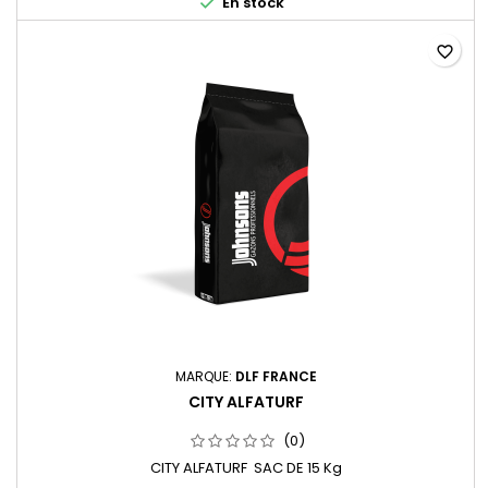

En stock
favorite_border
MARQUE:
DLF FRANCE
CITY ALFATURF
(0)
CITY ALFATURF SAC DE 15 Kg